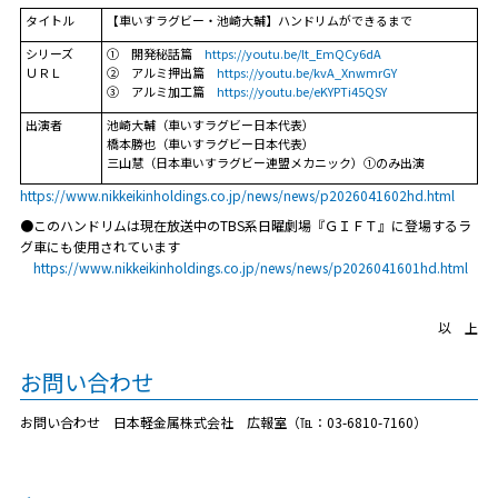
タイトル
【車いすラグビー・池崎大輔】ハンドリムができるまで
シリーズ
① 開発秘話篇
https://youtu.be/lt_EmQCy6dA
ＵＲＬ
② アルミ押出篇
https://youtu.be/kvA_XnwmrGY
③ アルミ加工篇
https://youtu.be/eKYPTi45QSY
出演者
池崎大輔（車いすラグビー日本代表）
橋本勝也（車いすラグビー日本代表）
三山慧（日本車いすラグビー連盟メカニック）➀のみ出演
https://www.nikkeikinholdings.co.jp/news/news/p2026041602hd.html
●このハンドリムは現在放送中のTBS系日曜劇場『ＧＩＦＴ』に登場するラ
グ車にも使用されています
https://www.nikkeikinholdings.co.jp/news/news/p2026041601hd.html
以 上
お問い合わせ
お問い合わせ 日本軽金属株式会社 広報室（℡：03-6810-7160）