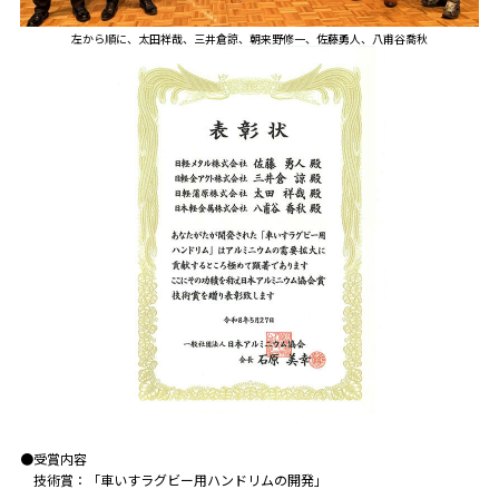
左から順に、太田祥哉、三井倉諒、朝来野修一、佐藤勇人、八甫谷喬秋
●受賞内容
技術賞：「車いすラグビー用ハンドリムの開発」