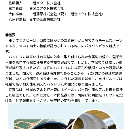
佐藤勇人 日軽メタル株式会社
三井倉諒 日軽金アクト株式会社
太田祥哉 日軽蒲原株式会社（現：日軽金アクト株式会社）
八甫谷喬秋 日本軽金属株式会社
●概要
車いすラグビーは、四肢に障がいのある選手が出場できるチームスポーツ
であり、車いす同士の接触が認められている唯一のパラリンピック競技で
す。
ハンドリムは車いすの車輪の外側に取り付けられた金属製の輪で、選手が
車輪を操作する際に使用する重要な部品です。しかし、本競技では激しい衝
突が繰り返されるため、従来のハンドリムには変形や破損といった課題があ
りました。加えて、従来品は海外製であることから、安定的かつ迅速な調達
が難しいという側面もありました。こうした課題を背景に、当社グループは
軽量で高い耐久性を備えたハンドリムの開発に取り組みました。
従来品は、外周のアルミ押出管にホイールカバー取付用のアルミ板を溶接
した構造でした。これに対し、本開発品では、筒内部に補強板（リブ）を設
けることで強度を向上させ、衝突時の変形を抑制しています。