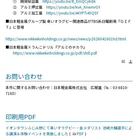
① 開発秘話篇
https://youtu.be/lt_EmQCy6dA
② アルミ押出篇
https://youtu.be/kvA_XnwmrGY
③ アルミ加工篇
https://youtu.be/eKYPTi45QSY
■日本軽金属グループ製 車いすラグビー関連商品がTBS系日曜劇場『ＧＩＦ
Ｔ』に登場
https://www.nikkeikinholdings.co.jp/news/news/p2026041601hd.html
■日本軽金属×うんこドリル『アルミのチカラ』
https://www.nikkeikinholdings.co.jp/pdf/drill.pdf
以 上
お問い合わせ
本件に関するお問い合わせ：日本軽金属株式会社 広報室（℡：03-6810-
7160）
印刷用PDF
イオンタウンふじみ野にて車いすラグビー・金メダリスト 池崎大輔選手によ
る講演＆体験イベントを実施しました
(
PDF
)