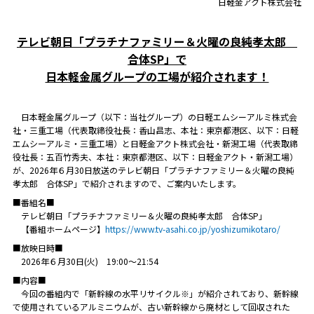
日軽金アクト株式会社
テレビ朝日「プラチナファミリー＆火曜の良純孝太郎
合体SP」で
日本軽金属グループの工場が紹介されます！
日本軽金属グループ（以下：当社グループ）の日軽エムシーアルミ株式会
社・三重工場（代表取締役社長：香山昌志、本社：東京都港区、以下：日軽
エムシーアルミ・三重工場）と日軽金アクト株式会社・新潟工場（代表取締
役社長：五百竹秀夫、本社：東京都港区、以下：日軽金アクト・新潟工場）
が、2026年６月30日放送のテレビ朝日「プラチナファミリー＆火曜の良純
孝太郎 合体SP」で紹介されますので、ご案内いたします。
■番組名■
テレビ朝日「プラチナファミリー＆火曜の良純孝太郎 合体SP」
【番組ホームページ】
https://www.tv-asahi.co.jp/yoshizumikotaro/
■放映日時■
2026年６月30日(火) 19:00～21:54
■内容■
今回の番組内で「新幹線の水平リサイクル※」が紹介されており、新幹線
で使用されているアルミニウムが、古い新幹線から廃材として回収された