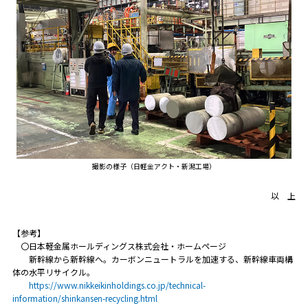
撮影の様子（日軽金アクト・新潟工場）
以 上
【参考】
〇日本軽金属ホールディングス株式会社・ホームページ
新幹線から新幹線へ。カーボンニュートラルを加速する、新幹線車両構
体の水平リサイクル。
https://www.nikkeikinholdings.co.jp/technical-
information/shinkansen-recycling.html