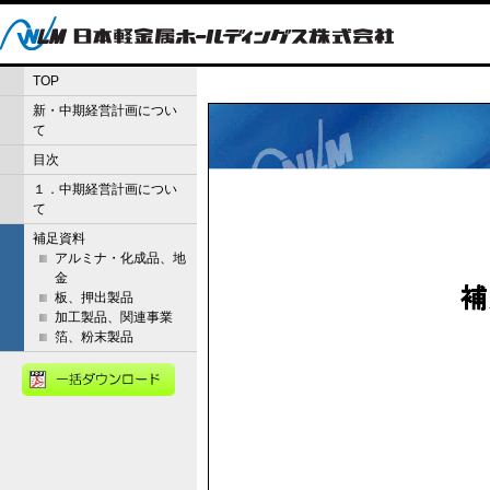
TOP
新・中期経営計画につい
て
目次
１．中期経営計画につい
て
補足資料
アルミナ・化成品、地
金
板、押出製品
加工製品、関連事業
箔、粉末製品