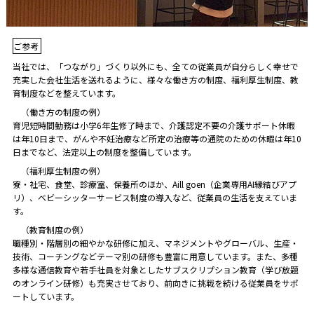
ご参考
当社では、「つながり」づくり以外にも、全ての従業員が自分らしく幸せで
充実した会社生活を送れるように、様々な働き方の制度、福利厚生制度、教
育制度などを整えています。
（働き方の制度の例）
育児短時間勤務は小学6年生修了時まで、介護認定不要の介護サポート休暇
は年10日まで、がんや不妊治療など所定の治療等の通院のための休暇は年10
日までなど、法定以上の制度を整備しています。
（福利厚生制度の例）
寮・社宅、食堂、診療室、保養所のほか、Aill goen（企業専用AI縁結びアプ
リ）、ベビーシッターサービス制度の導入など、従業員の生活を支えていま
す。
（教育制度の例）
職種別・階層別の細やかな研修に加え、マネジメントやグローバル、生産・
技術、コーチングなどテーマ別の研修も豊富に用意しています。また、多種
多様な通信教育や若手社員を対象としたサブスクリプション教育（学び放題
のオンライン研修）も充実させており、前向きに挑戦を続ける従業員をサポ
ートしています。