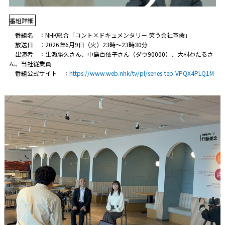
番組詳細
番組名 ：NHK総合「コント×ドキュメンタリー 笑う会社革命」
放送日 ：2026年6月9日（火）23時～23時30分
出演者 ：生瀬勝久さん、中島百依子さん（ダウ90000）、大村わたるさ
ん、当社従業員
番組公式サイト ：
https://www.web.nhk/tv/pl/series-tep-VPQX4PLQ1M