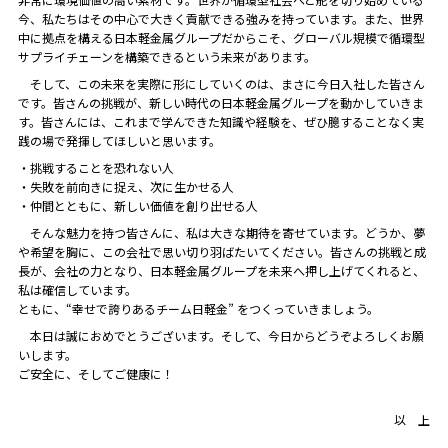
今、私たちはその中心で大きく貢献できる強みを持っています。また、世界
中に拠点を構える日本軽金属グループだからこそ、グローバル規模で循環型
サプライチェーンを構築できるという未来があります。
そして、この未来を実際に形にしていくのは、まさに今日入社した皆さん
です。皆さんの挑戦が、新しい時代の日本軽金属グループを動かしていきま
す。皆さんには、これまで学んできた知識や経験を、ぜひ臆することなく実
践の場で発揮してほしいと思います。
・挑戦することを恐れない人
・失敗を前向きに捉え、次に生かせる人
・仲間とともに、新しい価値を創り出せる人
そんな魅力を持つ皆さんに、私は大きな期待を寄せています。どうか、夢
や希望を胸に、この会社で思い切り羽ばたいてください。皆さんの挑戦と成
長が、会社の力となり、日本軽金属グループを未来へ押し上げてくれると、
私は確信しています。
ともに、“幸せで誇りあるチーム日軽金” をつくっていきましょう。
本日は誠におめでとうございます。そして、今日からどうぞよろしくお願
いします。
ご安全に、そしてご健康に！
以 上