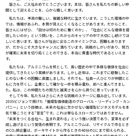
皆さん、ご入社おめでとうございます。本日、皆さんを私たちの新しい仲
間として迎えることを、心から嬉しく思います。
私たちは、予測の難しい、複雑な時代に生きています。こうした環境の中
では、情報があふれ、本質が見えにくくなることがあります。だからこそ、
皆さんにはぜひ、「自分は何のために働くのか」、「社会にどんな価値を提
供したいのか」という問いを、これからのキャリアの中で大切にし続けてほ
しいと思います。皆さんが社会に出るこのタイミングは、困難もあります
が、だからこそ大きなチャンスに満ちています。挑戦のしがいがあり、努力
が確実に未来を切り拓くことのできる、本当に貴重な時代であるといえま
す。
私たちは、アルミニウムを核として、長い歴史の中で多様な価値を社会に
提供してきたという実績があります。しかし近年は、これまでに経験したこ
とのない多くの困難に直面しました。それでも、社員一人ひとりが仲間とと
もに力を尽くし、企業として確かな一歩を積み重ね、前へと進んできまし
た。私は、この仲間たちの努力と誠実さを心から誇りに思っています。
そして今年、私たちはさらに大きな挑戦のステージに踏み出しています。
2035ビジョンで掲げた「循環型価値創造のグローバル・リーディング・カン
パニー」という目標は、未来の社会に欠かせない循環型ビジネスモデルを本
気で築こうとする“宣言”です。これは単なるスローガンではありません。
「未来をつくる会社へ、生まれ変わる」という強い決意であり、変革を必ず
成し遂げるという覚悟の表明です。アルミニウムは、リサイクルで作るとき
のCO₂排出量は、ボーキサイトから作るときの40分の1にまで抑えられる、
非常に環境価値の高い素材です。世界が循環型社会へと舵を切り始めている