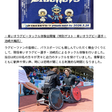
・車いすラグビータックル体験会開催（特別ゲスト：車いすラグビー選手・
池崎大輔氏）
ラグビーファンの皆様に、パラスポーツにも親しんでいただく機会づくりと
して、現役車いすラグビー選手・池崎氏によるタックル体験を行いました。
当日は約100名の方々が次々と迫力のタックルを受けていました。衝撃音と
ともに歓声や笑い声、時には悲鳴が聞こえる刺激的な時間となりました。