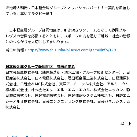
※池崎大輔氏：日本軽金属グループとオフィシャルパートナー契約を締結し
ている、車いすラグビー選手
日本軽金属グループ静岡地区は、引き続きワンチームとなって静岡ブルー
レヴズの皆様を応援するとともに、スポーツの力を通じて地域・社会の皆様
とのつながりを大切にしてまいります。
当日の情報：
https://www.shizuoka-bluerevs.com/game/info/179
日本軽金属グループ静岡地区 参画企業名
日本軽金属株式会社（蒲原製造所・清水工場・グループ技術センター）、日
軽産業株式会社、日本電極株式会社、理研軽金属工業株式会社、日軽蒲原株
式会社、日軽金ALMO株式会社、東洋アルミニウム株式会社、アルミニウム
線材株式会社、株式会社エヌ・エル・エム・エカル、株式会社ニッカン、静
岡興産株式会社、日軽物流株式会社、日軽情報システム株式会社、日軽エム
シーアルミ株式会社、日軽エンジニアリング株式会社、日軽パネルシステム
株式会社
以 上