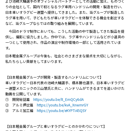
よび池崎大輔選手のオフィシャルパートナーとしての活動に加え、ものづく
りの会社として、国内で初となるラグ車用ハンドリムの開発・製造を行い、
日本車いすラグビー連盟へ提供してきました。また、当グループが製造した
ラグ車を用いて、子どもたちが車いすラグビーを体験できる機会を創出する
など、当グループならではの取り組みを展開しています。
今回のドラマ制作においても、こうした活動の中で製造してきた製品を提
供し、撮影に協力しました。作中では、ラグ車やハンドリムなどが小道具の
一つとして使用され、作品の演出や制作環境の一部として活用されていま
す。
日本軽金属グループは今後も、社会とのさまざまな接点を大切にしながら、
私たちらしい貢献をしてまいります。
【日本軽金属グループが開発・製造するハンドリムについて】
車いすラグビー日本代表の池崎大輔選手、橋本勝也選手、日本車いすラグビ
ー連盟メカニックの三山慧氏と共に、ハンドリムができるまでを追いかけた
動画を公開しています。
① 開発秘話篇
https://youtu.be/lt_EmQCy6dA
② アルミ押出篇
https://youtu.be/kvA_XnwmrGY
③ アルミ加工編
https://youtu.be/eKYPTi45QSY
【日本軽金属グループと車いすラグビーとのかかわりについて】