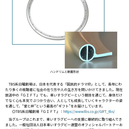
ハンドリムと断面形状
TBS系日曜劇場は、日本を代表する「国民的ドラマ枠」として、長年にわ
たり多くの視聴者に社会の在り方や人の生き方を問いかけてきました。現在
放送中の『ＧＩＦＴ』でも、車いすラグビーという競技を通じて、身体だけ
でなく心も本気でぶつかり合い、人としても成長していくキャラクターの姿
を通して、“愛と絆”という最高の“ギフト”をお届けしています。
◎TBS系日曜劇場『ＧＩＦＴ』：
https://www.tbs.co.jp/GIFT_tbs/
当グループはこれまで、車いすラグビーへの支援に継続的に取り組んでき
ました。一般社団法人日本車いすラグビー連盟のオフィシャルパートナーお