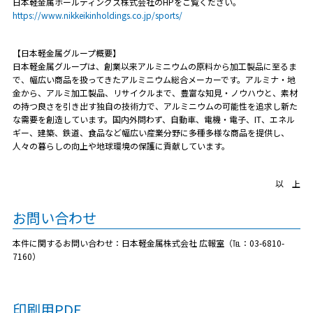
日本軽金属ホールディングス株式会社のHPをご覧ください。
https://www.nikkeikinholdings.co.jp/sports/
【日本軽金属グループ概要】
日本軽金属グループは、創業以来アルミニウムの原料から加工製品に至るま
で、幅広い商品を扱ってきたアルミニウム総合メーカーです。アルミナ・地
金から、アルミ加工製品、リサイクルまで、豊富な知見・ノウハウと、素材
の持つ良さを引き出す独自の技術力で、アルミニウムの可能性を追求し新た
な需要を創造しています。国内外問わず、自動車、電機・電子、IT、エネル
ギー、建築、鉄道、食品など幅広い産業分野に多種多様な商品を提供し、
人々の暮らしの向上や地球環境の保護に貢献しています。
以 上
お問い合わせ
本件に関するお問い合わせ：日本軽金属株式会社 広報室（℡：03-6810-
7160）
印刷用PDF