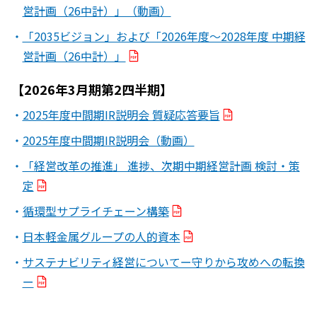
営計画（26中計）」（動画）
「2035ビジョン」および「2026年度～2028年度 中期経
営計画（26中計）」
【2026年3月期第2四半期】
2025年度中間期IR説明会 質疑応答要旨
2025年度中間期IR説明会（動画）
「経営改革の推進」 進捗、次期中期経営計画 検討・策
定
循環型サプライチェーン構築
日本軽金属グループの人的資本
サステナビリティ経営についてー守りから攻めへの転換
ー